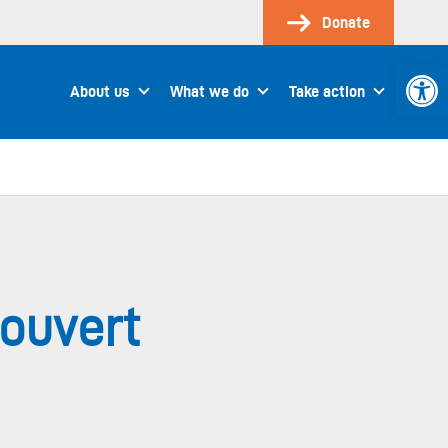
Donate
Open 
About us
What we do
Take action
 ouvert