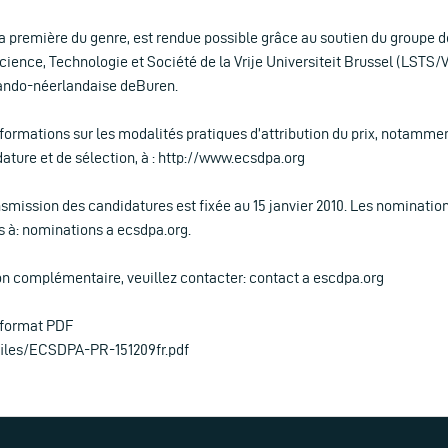
la première du genre, est rendue possible grâce au soutien du groupe d
cience, Technologie et Société de la Vrije Universiteit Brussel (LSTS
mando-néerlandaise deBuren.
formations sur les modalités pratiques d’attribution du prix, notammen
ature et de sélection, à : http://www.ecsdpa.org
nsmission des candidatures est fixée au 15 janvier 2010. Les nominatio
s à: nominations a ecsdpa.org.
on complémentaire, veuillez contacter: contact a escdpa.org
 format PDF
files/ECSDPA-PR-151209fr.pdf