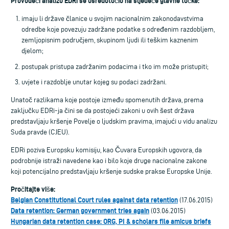
Provodeći analizu EDRi se usredotočio na sljedeće glavne točke:
imaju li države članice u svojim nacionalnim zakonodavstvima
odredbe koje povezuju zadržane podatke s određenim razdobljem,
zemljopisnim područjem, skupinom ljudi ili teškim kaznenim
djelom;
postupak pristupa zadržanim podacima i tko im može pristupiti;
uvjete i razdoblje unutar kojeg su podaci zadržani.
Unatoč razlikama koje postoje između spomenutih država, prema
zaključku EDRi-ja čini se da postojeći zakoni u ovih šest država
predstavljaju kršenje Povelje o ljudskim pravima, imajući u vidu analizu
Suda pravde (CJEU).
EDRi poziva Europsku komisiju, kao Čuvara Europskih ugovora, da
podrobnije istraži navedene kao i bilo koje druge nacionalne zakone
koji potencijalno predstavljaju kršenje sudske prakse Europske Unije.
Pročitajte više:
Belgian Constitutional Court rules against data retention
(17.06.2015)
Data retention: German government tries again
(03.06.2015)
Hungarian data retention case: ORG, PI & scholars file amicus briefs