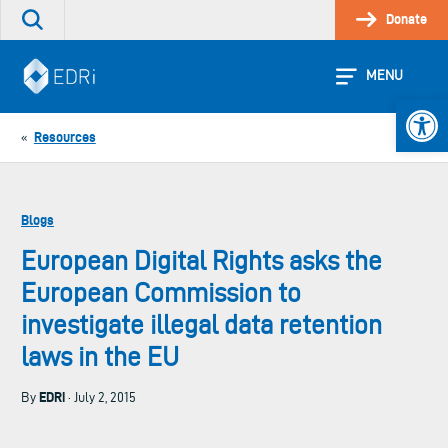
Skip
Donate
Search
to
the
content
site
MENU
Open 
Resources
«
Blogs
European Digital Rights asks the
European Commission to
investigate illegal data retention
laws in the EU
EDRi
By
· July 2, 2015