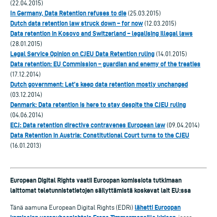
(22.04.2015)
In Germany, Data Retention refuses to die
(25.03.2015)
Dutch data retention law struck down – for now
(12.03.2015)
Data retention in Kosovo and Switzerland – legalising illegal laws
(28.01.2015)
Legal Service Opinion on CJEU Data Retention ruling
(14.01.2015)
Data retention: EU Commission – guardian and enemy of the treaties
(17.12.2014)
Dutch government: Let’s keep data retention mostly unchanged
(03.12.2014)
Denmark: Data retention is here to stay despite the CJEU ruling
(04.06.2014)
ECJ: Data retention directive contravenes European law
(09.04.2014)
Data Retention in Austria: Constitutional Court turns to the CJEU
(16.01.2013)
European Digital Rights vaatii Euroopan komissiota tutkimaan
laittomat teletunnistetietojen säilyttämistä koskevat lait EU:ssa
lähetti Euroopan
Tänä aamuna European Digital Rights (EDRi)