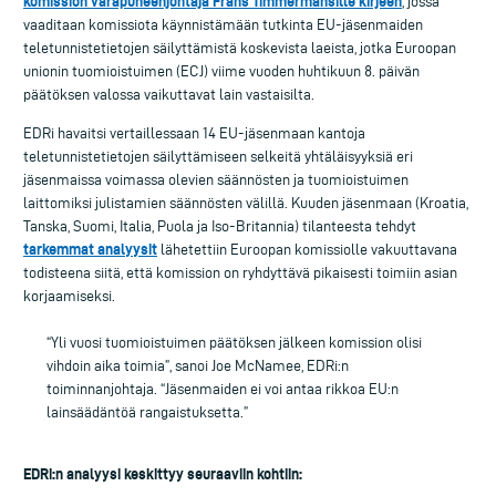
komission varapuheenjohtaja Frans Timmermansille kirjeen
, jossa
vaaditaan komissiota käynnistämään tutkinta EU-jäsenmaiden
teletunnistetietojen säilyttämistä koskevista laeista, jotka Euroopan
unionin tuomioistuimen (ECJ) viime vuoden huhtikuun 8. päivän
päätöksen valossa vaikuttavat lain vastaisilta.
EDRi havaitsi vertaillessaan 14 EU-jäsenmaan kantoja
teletunnistetietojen säilyttämiseen selkeitä yhtäläisyyksiä eri
jäsenmaissa voimassa olevien säännösten ja tuomioistuimen
laittomiksi julistamien säännösten välillä. Kuuden jäsenmaan (Kroatia,
Tanska, Suomi, Italia, Puola ja Iso-Britannia) tilanteesta tehdyt
tarkemmat analyysit
lähetettiin Euroopan komissiolle vakuuttavana
todisteena siitä, että komission on ryhdyttävä pikaisesti toimiin asian
korjaamiseksi.
“Yli vuosi tuomioistuimen päätöksen jälkeen komission olisi
vihdoin aika toimia”, sanoi Joe McNamee, EDRi:n
toiminnanjohtaja. “Jäsenmaiden ei voi antaa rikkoa EU:n
lainsäädäntöä rangaistuksetta.”
EDRi:n analyysi keskittyy seuraaviin kohtiin: