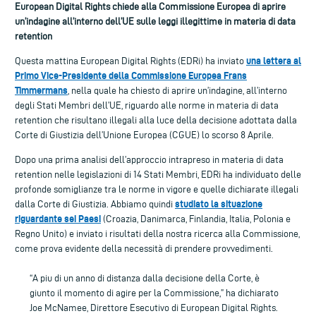
European Digital Rights chiede alla Commissione Europea di aprire
un’indagine all’interno dell’UE sulle leggi illegittime in materia di data
retention
una lettera al
Questa mattina European Digital Rights (EDRi) ha inviato
Primo Vice-Presidente della Commissione Europea Frans
Timmermans
, nella quale ha chiesto di aprire un’indagine, all’interno
degli Stati Membri dell’UE, riguardo alle norme in materia di data
retention che risultano illegali alla luce della decisione adottata dalla
Corte di Giustizia dell’Unione Europea (CGUE) lo scorso 8 Aprile.
Dopo una prima analisi dell’approccio intrapreso in materia di data
retention nelle legislazioni di 14 Stati Membri, EDRi ha individuato delle
profonde somiglianze tra le norme in vigore e quelle dichiarate illegali
studiato la situazione
dalla Corte di Giustizia. Abbiamo quindi
riguardante sei Paesi
(Croazia, Danimarca, Finlandia, Italia, Polonia e
Regno Unito) e inviato i risultati della nostra ricerca alla Commissione,
come prova evidente della necessità di prendere provvedimenti.
“A piu di un anno di distanza dalla decisione della Corte, è
giunto il momento di agire per la Commissione,” ha dichiarato
Joe McNamee, Direttore Esecutivo di European Digital Rights.