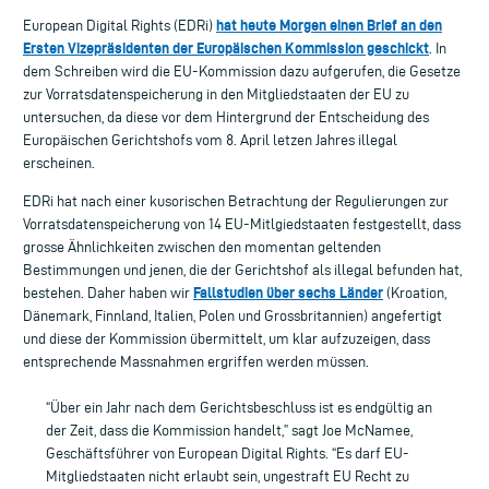
hat heute Morgen einen Brief an den
European Digital Rights (EDRi)
Ersten Vizepräsidenten der Europäischen Kommission geschickt
. In
dem Schreiben wird die EU-Kommission dazu aufgerufen, die Gesetze
zur Vorratsdatenspeicherung in den Mitgliedstaaten der EU zu
untersuchen, da diese vor dem Hintergrund der Entscheidung des
Europäischen Gerichtshofs vom 8. April letzen Jahres illegal
erscheinen.
EDRi hat nach einer kusorischen Betrachtung der Regulierungen zur
Vorratsdatenspeicherung von 14 EU-Mitlgiedstaaten festgestellt, dass
grosse Ähnlichkeiten zwischen den momentan geltenden
Bestimmungen und jenen, die der Gerichtshof als illegal befunden hat,
Fallstudien über sechs Länder
bestehen. Daher haben wir
(Kroation,
Dänemark, Finnland, Italien, Polen und Grossbritannien) angefertigt
und diese der Kommission übermittelt, um klar aufzuzeigen, dass
entsprechende Massnahmen ergriffen werden müssen.
“Über ein Jahr nach dem Gerichtsbeschluss ist es endgültig an
der Zeit, dass die Kommission handelt,” sagt Joe McNamee,
Geschäftsführer von European Digital Rights. “Es darf EU-
Mitgliedstaaten nicht erlaubt sein, ungestraft EU Recht zu