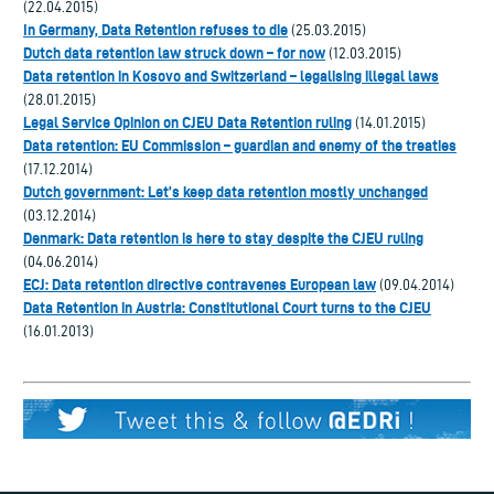
(22.04.2015)
In Germany, Data Retention refuses to die
(25.03.2015)
Dutch data retention law struck down – for now
(12.03.2015)
Data retention in Kosovo and Switzerland – legalising illegal laws
(28.01.2015)
Legal Service Opinion on CJEU Data Retention ruling
(14.01.2015)
Data retention: EU Commission – guardian and enemy of the treaties
(17.12.2014)
Dutch government: Let’s keep data retention mostly unchanged
(03.12.2014)
Denmark: Data retention is here to stay despite the CJEU ruling
(04.06.2014)
ECJ: Data retention directive contravenes European law
(09.04.2014)
Data Retention in Austria: Constitutional Court turns to the CJEU
(16.01.2013)