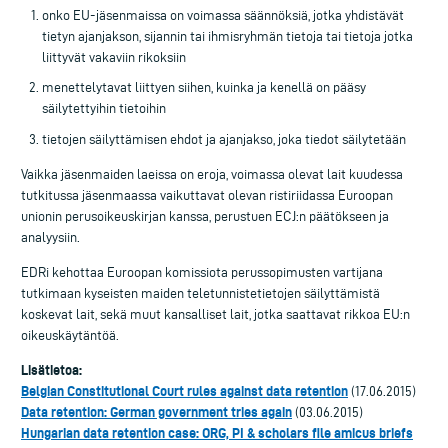
onko EU-jäsenmaissa on voimassa säännöksiä, jotka yhdistävät
tietyn ajanjakson, sijannin tai ihmisryhmän tietoja tai tietoja jotka
liittyvät vakaviin rikoksiin
menettelytavat liittyen siihen, kuinka ja kenellä on pääsy
säilytettyihin tietoihin
tietojen säilyttämisen ehdot ja ajanjakso, joka tiedot säilytetään
Vaikka jäsenmaiden laeissa on eroja, voimassa olevat lait kuudessa
tutkitussa jäsenmaassa vaikuttavat olevan ristiriidassa Euroopan
unionin perusoikeuskirjan kanssa, perustuen ECJ:n päätökseen ja
analyysiin.
EDRi kehottaa Euroopan komissiota perussopimusten vartijana
tutkimaan kyseisten maiden teletunnistetietojen säilyttämistä
koskevat lait, sekä muut kansalliset lait, jotka saattavat rikkoa EU:n
oikeuskäytäntöä.
Lisätietoa:
Belgian Constitutional Court rules against data retention
(17.06.2015)
Data retention: German government tries again
(03.06.2015)
Hungarian data retention case: ORG, PI & scholars file amicus briefs