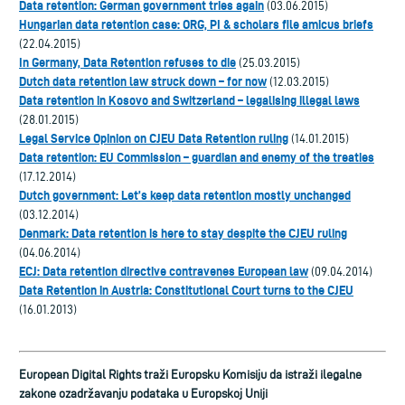
Data retention: German government tries again
(03.06.2015)
Hungarian data retention case: ORG, PI & scholars file amicus briefs
(22.04.2015)
In Germany, Data Retention refuses to die
(25.03.2015)
Dutch data retention law struck down – for now
(12.03.2015)
Data retention in Kosovo and Switzerland – legalising illegal laws
(28.01.2015)
Legal Service Opinion on CJEU Data Retention ruling
(14.01.2015)
Data retention: EU Commission – guardian and enemy of the treaties
(17.12.2014)
Dutch government: Let’s keep data retention mostly unchanged
(03.12.2014)
Denmark: Data retention is here to stay despite the CJEU ruling
(04.06.2014)
ECJ: Data retention directive contravenes European law
(09.04.2014)
Data Retention in Austria: Constitutional Court turns to the CJEU
(16.01.2013)
European Digital Rights traži Europsku Komisiju da istraži ilegalne
zakone ozadržavanju podataka u Europskoj Uniji