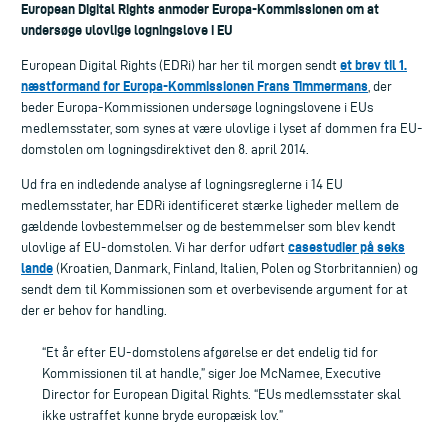
European Digital Rights anmoder Europa-Kommissionen om at
undersøge ulovlige logningslove i EU
et brev til 1.
European Digital Rights (EDRi) har her til morgen sendt
næstformand for Europa-Kommissionen Frans Timmermans
, der
beder Europa-Kommissionen undersøge logningslovene i EUs
medlemsstater, som synes at være ulovlige i lyset af dommen fra EU-
domstolen om logningsdirektivet den 8. april 2014.
Ud fra en indledende analyse af logningsreglerne i 14 EU
medlemsstater, har EDRi identificeret stærke ligheder mellem de
gældende lovbestemmelser og de bestemmelser som blev kendt
casestudier på seks
ulovlige af EU-domstolen. Vi har derfor udført
lande
(Kroatien, Danmark, Finland, Italien, Polen og Storbritannien) og
sendt dem til Kommissionen som et overbevisende argument for at
der er behov for handling.
“Et år efter EU-domstolens afgørelse er det endelig tid for
Kommissionen til at handle,” siger Joe McNamee, Executive
Director for European Digital Rights. “EUs medlemsstater skal
ikke ustraffet kunne bryde europæisk lov.”