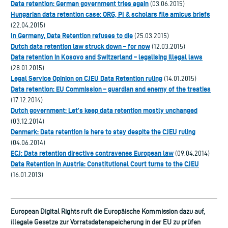
Data retention: German government tries again
(03.06.2015)
Hungarian data retention case: ORG, PI & scholars file amicus briefs
(22.04.2015)
In Germany, Data Retention refuses to die
(25.03.2015)
Dutch data retention law struck down – for now
(12.03.2015)
Data retention in Kosovo and Switzerland – legalising illegal laws
(28.01.2015)
Legal Service Opinion on CJEU Data Retention ruling
(14.01.2015)
Data retention: EU Commission – guardian and enemy of the treaties
(17.12.2014)
Dutch government: Let’s keep data retention mostly unchanged
(03.12.2014)
Denmark: Data retention is here to stay despite the CJEU ruling
(04.06.2014)
ECJ: Data retention directive contravenes European law
(09.04.2014)
Data Retention in Austria: Constitutional Court turns to the CJEU
(16.01.2013)
European Digital Rights ruft die Europäische Kommission dazu auf,
illegale Gesetze zur Vorratsdatenspeicherung in der EU zu prüfen