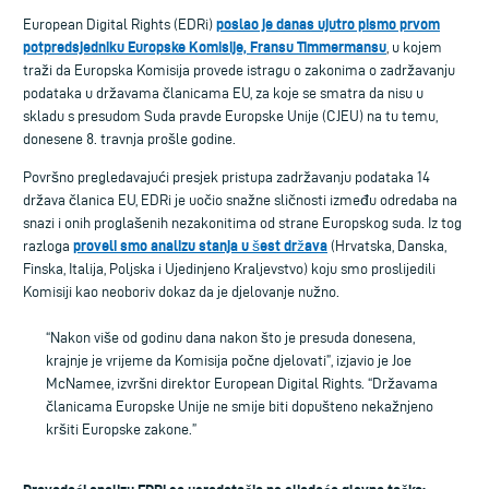
poslao je danas ujutro pismo prvom
European Digital Rights (EDRi)
potpredsjedniku Europske Komisije, Fransu Timmermansu
, u kojem
traži da Europska Komisija provede istragu o zakonima o zadržavanju
podataka u državama članicama EU, za koje se smatra da nisu u
skladu s presudom Suda pravde Europske Unije (CJEU) na tu temu,
donesene 8. travnja prošle godine.
Površno pregledavajući presjek pristupa zadržavanju podataka 14
država članica EU, EDRi je uočio snažne sličnosti između odredaba na
snazi i onih proglašenih nezakonitima od strane Europskog suda. Iz tog
proveli smo analizu stanja u šest država
razloga
(Hrvatska, Danska,
Finska, Italija, Poljska i Ujedinjeno Kraljevstvo) koju smo proslijedili
Komisiji kao neoboriv dokaz da je djelovanje nužno.
“Nakon više od godinu dana nakon što je presuda donesena,
krajnje je vrijeme da Komisija počne djelovati”, izjavio je Joe
McNamee, izvršni direktor European Digital Rights. “Državama
članicama Europske Unije ne smije biti dopušteno nekažnjeno
kršiti Europske zakone.”