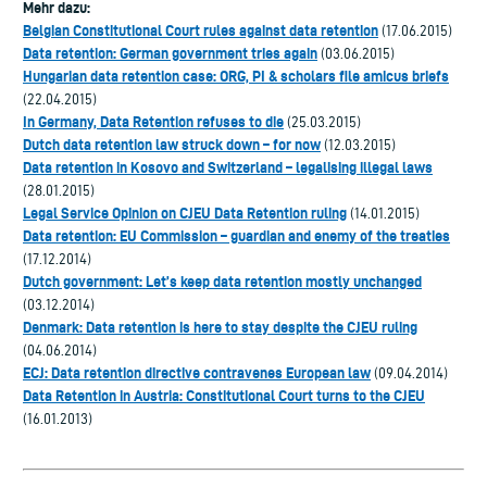
Mehr dazu:
Belgian Constitutional Court rules against data retention
(17.06.2015)
Data retention: German government tries again
(03.06.2015)
Hungarian data retention case: ORG, PI & scholars file amicus briefs
(22.04.2015)
In Germany, Data Retention refuses to die
(25.03.2015)
Dutch data retention law struck down – for now
(12.03.2015)
Data retention in Kosovo and Switzerland – legalising illegal laws
(28.01.2015)
Legal Service Opinion on CJEU Data Retention ruling
(14.01.2015)
Data retention: EU Commission – guardian and enemy of the treaties
(17.12.2014)
Dutch government: Let’s keep data retention mostly unchanged
(03.12.2014)
Denmark: Data retention is here to stay despite the CJEU ruling
(04.06.2014)
ECJ: Data retention directive contravenes European law
(09.04.2014)
Data Retention in Austria: Constitutional Court turns to the CJEU
(16.01.2013)