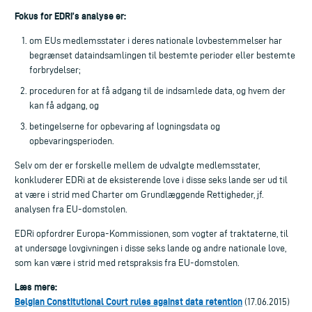
Fokus for EDRi’s analyse er:
om EUs medlemsstater i deres nationale lovbestemmelser har
begrænset dataindsamlingen til bestemte perioder eller bestemte
forbrydelser;
proceduren for at få adgang til de indsamlede data, og hvem der
kan få adgang, og
betingelserne for opbevaring af logningsdata og
opbevaringsperioden.
Selv om der er forskelle mellem de udvalgte medlemsstater,
konkluderer EDRi at de eksisterende love i disse seks lande ser ud til
at være i strid med Charter om Grundlæggende Rettigheder, jf.
analysen fra EU-domstolen.
EDRi opfordrer Europa-Kommissionen, som vogter af traktaterne, til
at undersøge lovgivningen i disse seks lande og andre nationale love,
som kan være i strid med retspraksis fra EU-domstolen.
Læs mere:
Belgian Constitutional Court rules against data retention
(17.06.2015)