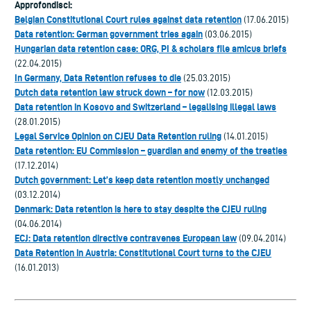
Approfondisci:
Belgian Constitutional Court rules against data retention
(17.06.2015)
Data retention: German government tries again
(03.06.2015)
Hungarian data retention case: ORG, PI & scholars file amicus briefs
(22.04.2015)
In Germany, Data Retention refuses to die
(25.03.2015)
Dutch data retention law struck down – for now
(12.03.2015)
Data retention in Kosovo and Switzerland – legalising illegal laws
(28.01.2015)
Legal Service Opinion on CJEU Data Retention ruling
(14.01.2015)
Data retention: EU Commission – guardian and enemy of the treaties
(17.12.2014)
Dutch government: Let’s keep data retention mostly unchanged
(03.12.2014)
Denmark: Data retention is here to stay despite the CJEU ruling
(04.06.2014)
ECJ: Data retention directive contravenes European law
(09.04.2014)
Data Retention in Austria: Constitutional Court turns to the CJEU
(16.01.2013)