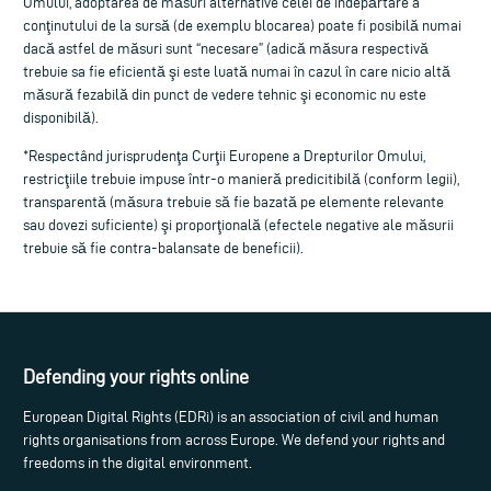
Omului, adoptarea de măsuri alternative celei de îndepărtare a
conţinutului de la sursă (de exemplu blocarea) poate fi posibilă numai
dacă astfel de măsuri sunt “necesare” (adică măsura respectivă
trebuie sa fie eficientă şi este luată numai în cazul în care nicio altă
măsură fezabilă din punct de vedere tehnic şi economic nu este
disponibilă).
*Respectând jurisprudenţa Curţii Europene a Drepturilor Omului,
restricţiile trebuie impuse într-o manieră predicitibilă (conform legii),
transparentă (măsura trebuie să fie bazată pe elemente relevante
sau dovezi suficiente) şi proporţională (efectele negative ale măsurii
trebuie să fie contra-balansate de beneficii).
Defending your rights online
European Digital Rights (EDRi) is an association of civil and human
rights organisations from across Europe. We defend your rights and
freedoms in the digital environment.