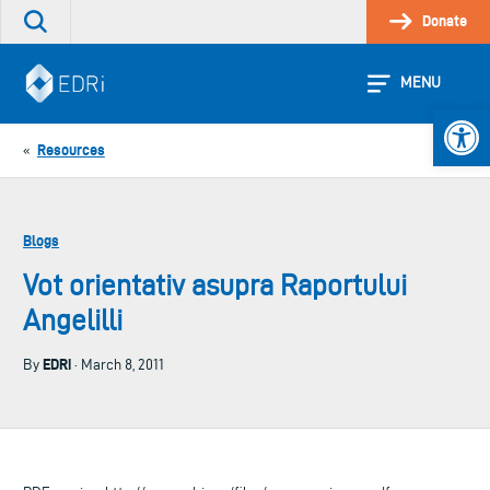
Skip
Donate
Search
to
the
content
site
MENU
Open 
Resources
«
Blogs
Vot orientativ asupra Raportului
Angelilli
EDRi
By
· March 8, 2011