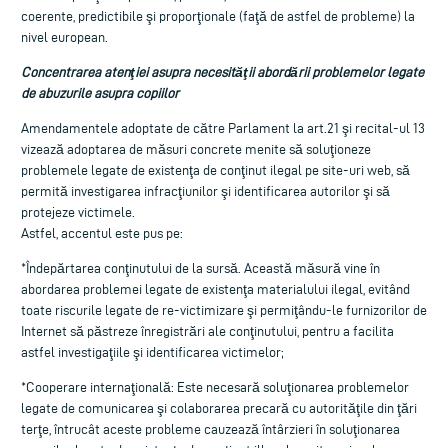
coerente, predictibile şi proporţionale (faţă de astfel de probleme) la
nivel european.
Concentrarea atenţiei asupra necesităţii abordării problemelor legate
de abuzurile asupra copiilor
Amendamentele adoptate de către Parlament la art.21 şi recital-ul 13
vizează adoptarea de măsuri concrete menite să soluţioneze
problemele legate de existenţa de conţinut ilegal pe site-uri web, să
permită investigarea infracţiunilor şi identificarea autorilor şi să
protejeze victimele.
Astfel, accentul este pus pe:
*Îndepărtarea conţinutului de la sursă. Această măsură vine în
abordarea problemei legate de existenţa materialului ilegal, evitând
toate riscurile legate de re-victimizare şi permiţându-le furnizorilor de
Internet să păstreze înregistrări ale conţinutului, pentru a facilita
astfel investigaţiile şi identificarea victimelor;
*Cooperare internaţională: Este necesară soluţionarea problemelor
legate de comunicarea şi colaborarea precară cu autorităţile din ţări
terţe, întrucât aceste probleme cauzează întârzieri în soluţionarea