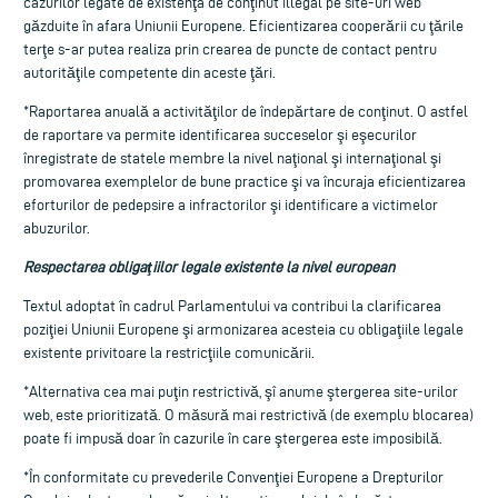
cazurilor legate de existenţa de conţinut illegal pe site-uri web
găzduite în afara Uniunii Europene. Eficientizarea cooperării cu ţările
terţe s-ar putea realiza prin crearea de puncte de contact pentru
autorităţile competente din aceste ţări.
*Raportarea anuală a activităţilor de îndepărtare de conţinut. O astfel
de raportare va permite identificarea succeselor şi eşecurilor
înregistrate de statele membre la nivel naţional şi internaţional şi
promovarea exemplelor de bune practice şi va încuraja eficientizarea
eforturilor de pedepsire a infractorilor şi identificare a victimelor
abuzurilor.
Respectarea obligaţiilor legale existente la nivel european
Textul adoptat în cadrul Parlamentului va contribui la clarificarea
poziţiei Uniunii Europene şi armonizarea acesteia cu obligaţiile legale
existente privitoare la restricţiile comunicării.
*Alternativa cea mai puţin restrictivă, şî anume ştergerea site-urilor
web, este prioritizată. O măsură mai restrictivă (de exemplu blocarea)
poate fi impusă doar în cazurile în care ştergerea este imposibilă.
*În conformitate cu prevederile Convenţiei Europene a Drepturilor