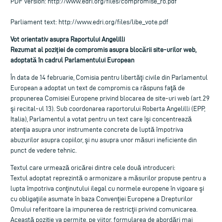
PDF version: http://www.edri.org/files/compromise_ro.pdf
Parliament text: http://www.edri.org/files/libe_vote.pdf
Vot orientativ asupra Raportului Angelilli
Rezumat al poziţiei de compromis asupra blocării site-urilor web,
adoptată în cadrul Parlamentului European
În data de 14 februarie, Comisia pentru libertăţi civile din Parlamentul
European a adoptat un text de compromis ca răspuns faţă de
propunerea Comisiei Europene privind blocarea de site-uri web (art.29
şi recital-ul 13). Sub coordonarea raportorului Roberta Angelilli (EPP,
Italia), Parlamentul a votat pentru un text care îşi concentrează
atenţia asupra unor instrumente concrete de luptă împotriva
abuzurilor asupra copiilor, şi nu asupra unor măsuri ineficiente din
punct de vedere tehnic.
Textul care urmează oricărei dintre cele două introduceri:
Textul adoptat reprezintă o armonizare a măsurilor propuse pentru a
lupta împotriva conţinutului ilegal cu normele europene în vigoare şi
cu obligaţiile asumate în baza Convenţiei Europene a Drepturilor
Omului referitoare la impunerea de restricţii privind comunicarea.
Această poziţie va permite, pe viitor, formularea de abordări mai