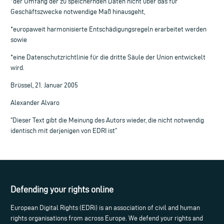
*der Umfang der zu speichernden Daten nicht über das für
Geschäftszwecke notwendige Maß hinausgeht,
*europaweit harmonisierte Entschädigungsregeln erarbeitet werden
sowie
*eine Datenschutzrichtlinie für die dritte Säule der Union entwickelt
wird.
Brüssel, 21. Januar 2005
Alexander Alvaro
”Dieser Text gibt die Meinung des Autors wieder, die nicht notwendig
identisch mit derjenigen von EDRI ist”
Defending your rights online
European Digital Rights (EDRi) is an association of civil and human
rights organisations from across Europe. We defend your rights and