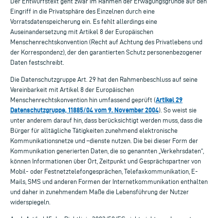
Der Entwurfstext geht zwar im Rahmen der Erwägungsgründe auf den
Eingriff in die Privatsphäre des Einzelnen durch eine
Vorratsdatenspeicherung ein. Es fehlt allerdings eine
Auseinandersetzung mit Artikel 8 der Europäischen
Menschenrechtskonvention (Recht auf Achtung des Privatlebens und
der Korrespondenz), der den garantierten Schutz personenbezogener
Daten festschreibt.
Die Datenschutzgruppe Art. 29 hat den Rahmenbeschluss auf seine
Vereinbarkeit mit Artikel 8 der Europäischen
Artikel 29
Menschenrechtskonvention hin umfassend geprüft (
Datenschutzgruppe, 11885/04 vom 9. November 2004
). So weist sie
unter anderem darauf hin, dass berücksichtigt werden muss, dass die
Bürger für alltägliche Tätigkeiten zunehmend elektronische
Kommunikationsnetze und –dienste nutzen. Die bei dieser Form der
Kommunikation generierten Daten, die so genannten „Verkehrsdaten“,
können Informationen über Ort, Zeitpunkt und Gesprächspartner von
Mobil- oder Festnetztelefongesprächen, Telefaxkommunikation, E-
Mails, SMS und anderen Formen der Internetkommunikation enthalten
und daher in zunehmendem Maße die Lebensführung der Nutzer
widerspiegeln.