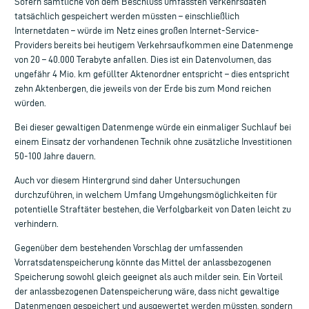
Sofern sämtliche von dem Beschluss umfassten Verkehrsdaten
tatsächlich gespeichert werden müssten – einschließlich
Internetdaten – würde im Netz eines großen Internet-Service-
Providers bereits bei heutigem Verkehrsaufkommen eine Datenmenge
von 20 – 40.000 Terabyte anfallen. Dies ist ein Datenvolumen, das
ungefähr 4 Mio. km gefüllter Aktenordner entspricht – dies entspricht
zehn Aktenbergen, die jeweils von der Erde bis zum Mond reichen
würden.
Bei dieser gewaltigen Datenmenge würde ein einmaliger Suchlauf bei
einem Einsatz der vorhandenen Technik ohne zusätzliche Investitionen
50-100 Jahre dauern.
Auch vor diesem Hintergrund sind daher Untersuchungen
durchzuführen, in welchem Umfang Umgehungsmöglichkeiten für
potentielle Straftäter bestehen, die Verfolgbarkeit von Daten leicht zu
verhindern.
Gegenüber dem bestehenden Vorschlag der umfassenden
Vorratsdatenspeicherung könnte das Mittel der anlassbezogenen
Speicherung sowohl gleich geeignet als auch milder sein. Ein Vorteil
der anlassbezogenen Datenspeicherung wäre, dass nicht gewaltige
Datenmengen gespeichert und ausgewertet werden müssten, sondern