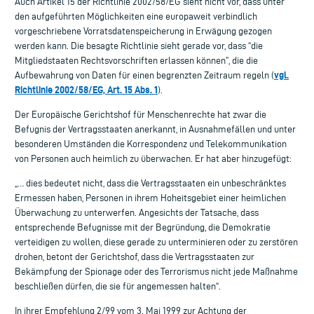
Auch Artikel 15 der Richtlinie 2002/58/EG sieht nicht vor, dass unter
den aufgeführten Möglichkeiten eine europaweit verbindlich
vorgeschriebene Vorratsdatenspeicherung in Erwägung gezogen
werden kann. Die besagte Richtlinie sieht gerade vor, dass “die
Mitgliedstaaten Rechtsvorschriften erlassen können”, die die
vgl.
Aufbewahrung von Daten für einen begrenzten Zeitraum regeln (
Richtlinie 2002/58/EG, Art. 15 Abs. 1
).
Der Europäische Gerichtshof für Menschenrechte hat zwar die
Befugnis der Vertragsstaaten anerkannt, in Ausnahmefällen und unter
besonderen Umständen die Korrespondenz und Telekommunikation
von Personen auch heimlich zu überwachen. Er hat aber hinzugefügt:
„… dies bedeutet nicht, dass die Vertragsstaaten ein unbeschränktes
Ermessen haben, Personen in ihrem Hoheitsgebiet einer heimlichen
Überwachung zu unterwerfen. Angesichts der Tatsache, dass
entsprechende Befugnisse mit der Begründung, die Demokratie
verteidigen zu wollen, diese gerade zu unterminieren oder zu zerstören
drohen, betont der Gerichtshof, dass die Vertragsstaaten zur
Bekämpfung der Spionage oder des Terrorismus nicht jede Maßnahme
beschließen dürfen, die sie für angemessen halten“.
In ihrer Empfehlung 2/99 vom 3. Mai 1999 zur Achtung der