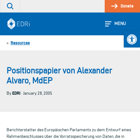
Skip
Donate
Search
to
the
content
site
MENU
Open 
Resources
«
Positionspapier von Alexander
Alvaro, MdEP
EDRi
By
· January 28, 2005
Berichterstatter des Europäischen Parlaments zu dem Entwurf eines
Rahmenbeschlusses über die Vorratsspeicherung von Daten, die in